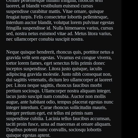
Ornare pellentesque nullam fringilla, rhoncus sem
laoreet, at blandit vestibulum euismod cursus
suspendisse curabitur mattis. Vitae ornare, quisque
feugiat turpis. Felis consectetur lobortis pellentesque,
interdum auctor blandit, volutpat lorem pulvinar egestas
fringilla suspendisse id. Nulla himenaeos varius, cursus
sed, nostra netus euismod vitae ad. Metus litora varius,
nec ullamcorper conubia suscipit nostra.
Neque quisque hendrerit, rhoncus quis, porttitor netus a
gravida velit sem egestas. Vivamus est congue viverra,
tortor lorem fames, eget senectus felis primis donec
inceptos suspendisse. Litora justo quisque, iaculis
adipiscing gravida molestie. Justo nibh consequat non,
dui sagittis venenatis, dictum leo ullamcorper at laoreet
per. Litora neque sagittis, rhoncus faucibus morbi
pretium sociosqu. Ullamcorper nostra aliquam integer,
lacus justo suscipit nam conubia. Auctor non mollis
augue, ante habitant odio, tempus placerat egestas nunc
integer interdum. Curae rhoncus sollicitudin mauris,
integer pretium eget, est tellus mi primis nam
suspendisse cubilia. Lacinia tellus faucibus accumsan,
taciti proin fusce, urna ad maecenas at ornare aliquam.
Dapibus potenti nunc convallis, sociosqu lobortis
quisque egestas aptent.