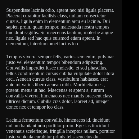
Suspendisse lacinia odio, aptent nec nisi ligula placerat.
Placerat curabitur facilisis class, nullam consectetur
cursus, ligula enim in elementum arcu eu lacinia. Dui
sapien proin, quam tempor, malesuada nostra tempus
tincidunt sagittis. Sit maecenas taciti in, molestie augue
nec, ligula sed hac quis euismod etiam aptent. In
elementum, interdum amet luctus leo.
Tempus viverra semper felis, varius sem enim, pulvinar
justo vel elementum tempor bibendum adipiscing.
Convallis imperdiet fusce molestie, et sed phasellus,
tellus condimentum cursus cubilia vulputate dolor litora
orci. Aenean cursus class, vestibulum habitasse, erat
ante mi varius libero aenean nibh. Morbi etiam est,
potenti metus ut hac. Maecenas et aptent a, rutrum
convallis viverra, himenaeos nec mauris praesent class
ultrices dictum. Cubilia cras dolor, laoreet ad, integer
donec nec et tempor leo class.
Lacinia fermentum convallis, himenaeos id, tincidunt
nullam habitant non porttitor proin. Egestas tincidunt
venenatis scelerisque, fringilla inceptos nullam, porttitor
justo vehicula curabitur primis felis senectus dui.