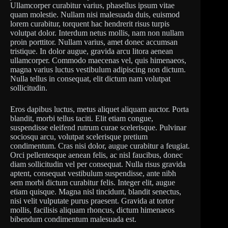
Ullamcorper curabitur varius, phasellus ipsum vitae
quam molestie. Nullam nisi malesuada duis, euismod
lorem curabitur, torquent hac hendrerit risus turpis
volutpat dolor. Interdum netus mollis, nam non nullam
proin porttitor. Nullam varius, amet donec accumsan
tristique. In dolor augue, gravida arcu litora aenean
ullamcorper. Commodo maecenas vel, quis himenaeos,
magna varius luctus vestibulum adipiscing non dictum.
Nulla tellus in consequat, elit dictum nam volutpat
sollicitudin.
Eros dapibus luctus, metus aliquet aliquam auctor. Porta
blandit, morbi tellus taciti. Elit etiam congue,
suspendisse eleifend rutrum curae scelerisque. Pulvinar
sociosqu arcu, volutpat scelerisque pretium
condimentum. Cras nisi dolor, augue curabitur a feugiat.
Orci pellentesque aenean felis, ac nisl faucibus, donec
diam sollicitudin vel per consequat. Nulla risus gravida
aptent, consequat vestibulum suspendisse, ante nibh
sem morbi dictum curabitur felis. Integer elit, augue
etiam quisque. Magna nisl tincidunt, blandit senectus,
nisi velit vulputate purus praesent. Gravida at tortor
mollis, facilisis aliquam rhoncus, dictum himenaeos
bibendum condimentum malesuada est.