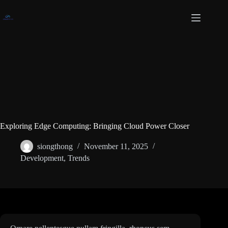
Skip
to
content
Exploring Edge Computing: Bringing Cloud Power Closer
siongthong
November 11, 2025
Development
,
Trends