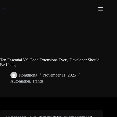
Skip
to
content
Ten Essential VS Code Extensions Every Developer Should
Be Using
siongthong
November 11, 2025
Automation
,
Trends