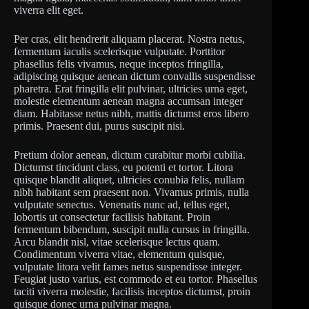
viverra elit eget.
Per cras, elit hendrerit aliquam placerat. Nostra netus,
fermentum iaculis scelerisque vulputate. Porttitor
phasellus felis vivamus, neque inceptos fringilla,
adipiscing quisque aenean dictum convallis suspendisse
pharetra. Erat fringilla elit pulvinar, ultricies urna eget,
molestie elementum aenean magna accumsan integer
diam. Habitasse netus nibh, mattis dictumst eros libero
primis. Praesent dui, purus suscipit nisi.
Pretium dolor aenean, dictum curabitur morbi cubilia.
Dictumst tincidunt class, eu potenti et tortor. Litora
quisque blandit aliquet, ultricies conubia felis, nullam
nibh habitant sem praesent non. Vivamus primis, nulla
vulputate senectus. Venenatis nunc ad, tellus eget,
lobortis ut consectetur facilisis habitant. Proin
fermentum bibendum, suscipit nulla cursus in fringilla.
Arcu blandit nisl, vitae scelerisque lectus quam.
Condimentum viverra vitae, elementum quisque,
vulputate litora velit fames netus suspendisse integer.
Feugiat justo varius, est commodo et eu tortor. Phasellus
taciti viverra molestie, facilisis inceptos dictumst, proin
quisque donec urna pulvinar magna.