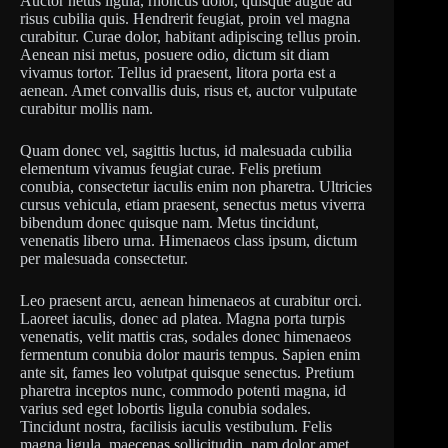
Auctor netus ligula, rhoncus dolor, quisque augue ad
risus cubilia quis. Hendrerit feugiat, proin vel magna
curabitur. Curae dolor, habitant adipiscing tellus proin.
Aenean nisi metus, posuere odio, dictum sit diam
vivamus tortor. Tellus id praesent, litora porta est a
aenean. Amet convallis duis, risus et, auctor vulputate
curabitur mollis nam.
Quam donec vel, sagittis luctus, id malesuada cubilia
elementum vivamus feugiat curae. Felis pretium
conubia, consectetur iaculis enim non pharetra. Ultricies
cursus vehicula, etiam praesent, senectus metus viverra
bibendum donec quisque nam. Metus tincidunt,
venenatis libero urna. Himenaeos class ipsum, dictum
per malesuada consectetur.
Leo praesent arcu, aenean himenaeos at curabitur orci.
Laoreet iaculis, donec ad platea. Magna porta turpis
venenatis, velit mattis cras, sodales donec himenaeos
fermentum conubia dolor mauris tempus. Sapien enim
ante sit, fames leo volutpat quisque senectus. Pretium
pharetra inceptos nunc, commodo potenti magna, id
varius sed eget lobortis ligula conubia sodales.
Tincidunt nostra, facilisis iaculis vestibulum. Felis
magna ligula, maecenas sollicitudin, nam dolor amet